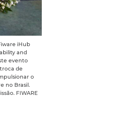
Fiware iHub
ability and
ste evento
 troca de
impulsionar o
 no Brasil.
issão. FIWARE