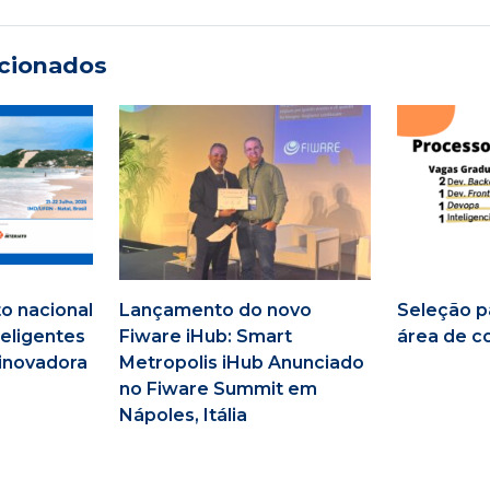
acionados
to nacional
Lançamento do novo
Seleção pa
teligentes
Fiware iHub: Smart
área de 
 inovadora
Metropolis iHub Anunciado
no Fiware Summit em
Nápoles, Itália